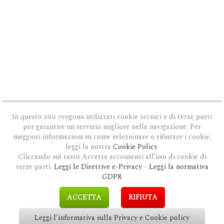
In questo sito vengono utilizzati cookie tecnici e di terze parti
per garantire un servizio migliore nella navigazione. Per
maggiori informazioni su come selezionare o rifiutare i cookie,
leggi la nostra
Cookie Policy
.
Cliccando sul tasto Accetta acconsenti all’uso di cookie di
terze parti.
Leggi le Direttive e-Privacy
-
Leggi la normativa
PRIVACY E COOKIE POLICY
|
COOKIE POLICY
|
CONDIZIONI GENERALI D'USO
|
GDPR
MODULO DI RICHIESTA DATI
|
GDPR RICHIESTA CANCELLAZIONE
GDPR
COPYRIGHT © 2018 CLAUDIOSGARBI.COM - TUTTI I DIRITTI RISERVATI.
ACCETTA
RIFIUTA
SITE BY
GUALDI PROMOTION
&
LP-STUDIO
Leggi l'informativa sulla Privacy e Cookie policy