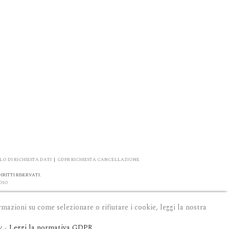
O DI RICHIESTA DATI
|
GDPR RICHIESTA CANCELLAZIONE
RITTI RISERVATI.
DIO
rmazioni su come selezionare o rifiutare i cookie, leggi la nostra
y
-
Leggi la normativa GDPR