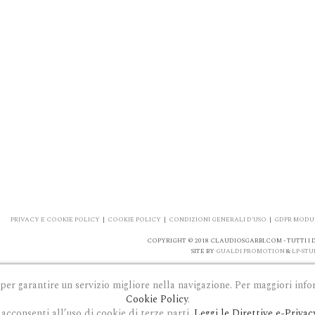
PRIVACY E COOKIE POLICY
|
COOKIE POLICY
|
CONDIZIONI GENERALI D'USO
|
GDPR MODUL
COPYRIGHT © 2018 CLAUDIOSGARBI.COM - TUTTI I DI
SITE BY
GUALDI PROMOTION
&
LP-STU
 per garantire un servizio migliore nella navigazione. Per maggiori info
Cookie Policy
.
acconsenti all’uso di cookie di terze parti.
Leggi le Direttive e-Privac