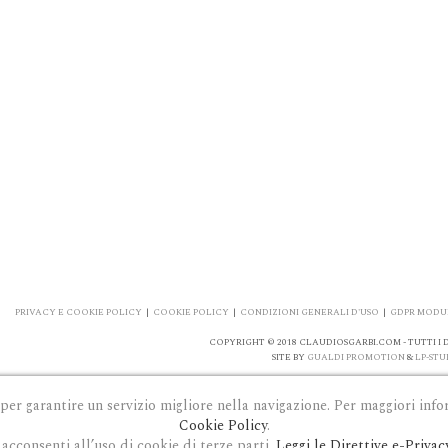
PRIVACY E COOKIE POLICY
|
COOKIE POLICY
|
CONDIZIONI GENERALI D'USO
|
GDPR MODUL
COPYRIGHT © 2018 CLAUDIOSGARBI.COM - TUTTI I DI
SITE BY
GUALDI PROMOTION
&
LP-STU
 per garantire un servizio migliore nella navigazione. Per maggiori info
Cookie Policy
.
acconsenti all’uso di cookie di terze parti.
Leggi le Direttive e-Privac