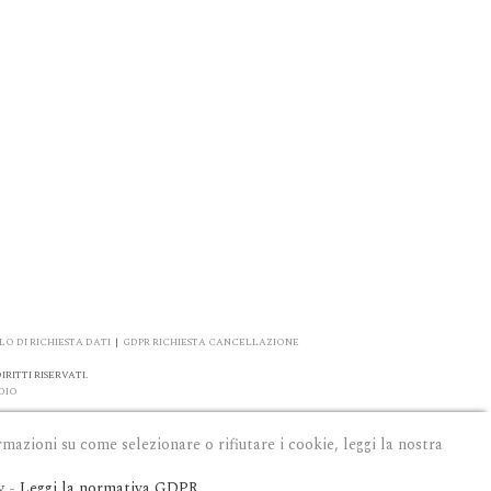
O DI RICHIESTA DATI
|
GDPR RICHIESTA CANCELLAZIONE
RITTI RISERVATI.
DIO
rmazioni su come selezionare o rifiutare i cookie, leggi la nostra
y
-
Leggi la normativa GDPR