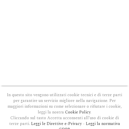
In questo sito vengono utilizzati cookie tecnici e di terze parti
per garantire un servizio migliore nella navigazione. Per
maggiori informazioni su come selezionare o rifiutare i cookie,
leggi la nostra
Cookie Policy
.
Cliccando sul tasto Accetta acconsenti all’uso di cookie di
terze parti.
Leggi le Direttive e-Privacy
-
Leggi la normativa
PRIVACY E COOKIE POLICY
|
COOKIE POLICY
|
CONDIZIONI GENERALI D'USO
|
GDPR
MODULO DI RICHIESTA DATI
|
GDPR RICHIESTA CANCELLAZIONE