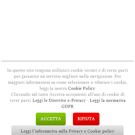
In questo sito vengono utilizzati cookie tecnici e di terze parti
per garantire un servizio migliore nella navigazione. Per
maggiori informazioni su come selezionare o rifiutare i cookie,
leggi la nostra
Cookie Policy
.
Cliccando sul tasto Accetta acconsenti all’uso di cookie di
terze parti.
Leggi le Direttive e-Privacy
-
Leggi la normativa
PRIVACY E COOKIE POLICY
|
COOKIE POLICY
|
CONDIZIONI GENERALI D'USO
|
GDPR
MODULO DI RICHIESTA DATI
|
GDPR RICHIESTA CANCELLAZIONE
GDPR
COPYRIGHT © 2018 CLAUDIOSGARBI.COM - TUTTI I DIRITTI RISERVATI.
ACCETTA
RIFIUTA
SITE BY
GUALDI PROMOTION
&
LP-STUDIO
Leggi l'informativa sulla Privacy e Cookie policy