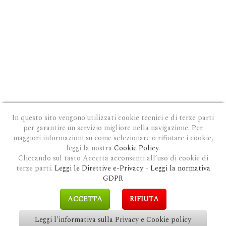
In questo sito vengono utilizzati cookie tecnici e di terze parti
per garantire un servizio migliore nella navigazione. Per
maggiori informazioni su come selezionare o rifiutare i cookie,
leggi la nostra
Cookie Policy
.
Cliccando sul tasto Accetta acconsenti all’uso di cookie di
terze parti.
Leggi le Direttive e-Privacy
-
Leggi la normativa
PRIVACY E COOKIE POLICY
|
COOKIE POLICY
|
CONDIZIONI GENERALI D'USO
|
GDPR
MODULO DI RICHIESTA DATI
|
GDPR RICHIESTA CANCELLAZIONE
GDPR
COPYRIGHT © 2018 CLAUDIOSGARBI.COM - TUTTI I DIRITTI RISERVATI.
ACCETTA
RIFIUTA
SITE BY
GUALDI PROMOTION
&
LP-STUDIO
Leggi l'informativa sulla Privacy e Cookie policy