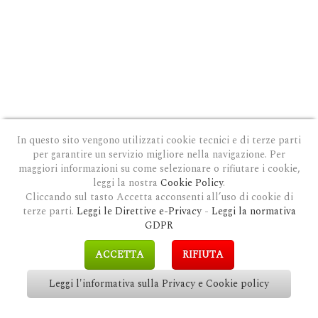
PRIVACY E COOKIE POLICY
|
COOKIE POLICY
|
CONDIZIONI GENERALI D'USO
|
GDPR
MODULO DI RICHIESTA DATI
|
GDPR RICHIESTA CANCELLAZIONE
In questo sito vengono utilizzati cookie tecnici e di terze parti
per garantire un servizio migliore nella navigazione. Per
COPYRIGHT © 2018 CLAUDIOSGARBI.COM - TUTTI I DIRITTI RISERVATI.
SITE BY
GUALDI PROMOTION
&
LP-STUDIO
maggiori informazioni su come selezionare o rifiutare i cookie,
leggi la nostra
Cookie Policy
.
Cliccando sul tasto Accetta acconsenti all’uso di cookie di
terze parti.
Leggi le Direttive e-Privacy
-
Leggi la normativa
GDPR
ACCETTA
RIFIUTA
Leggi l'informativa sulla Privacy e Cookie policy