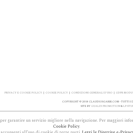
PRIVACY E COOKIE POLICY
|
COOKIE POLICY
|
CONDIZIONI GENERALI D'USO
|
GDPR MODUL
COPYRIGHT © 2018 CLAUDIOSGARBI.COM - TUTTI I DI
SITE BY
GUALDI PROMOTION
&
LP-STU
 per garantire un servizio migliore nella navigazione. Per maggiori info
Cookie Policy
.
acconsenti all’uso di cookie di terze parti.
Leggi le Direttive e-Privac