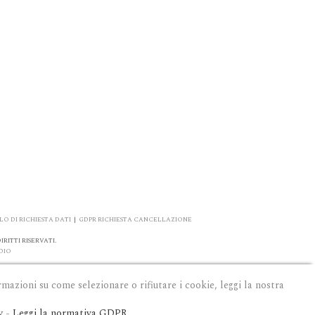
O DI RICHIESTA DATI
|
GDPR RICHIESTA CANCELLAZIONE
RITTI RISERVATI.
DIO
rmazioni su come selezionare o rifiutare i cookie, leggi la nostra
y
-
Leggi la normativa GDPR