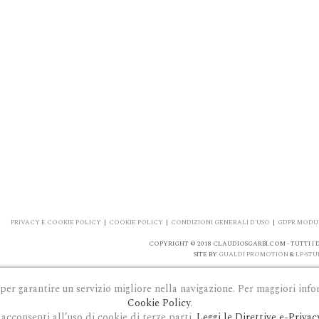
PRIVACY E COOKIE POLICY
|
COOKIE POLICY
|
CONDIZIONI GENERALI D'USO
|
GDPR MODUL
COPYRIGHT © 2018 CLAUDIOSGARBI.COM - TUTTI I DI
SITE BY
GUALDI PROMOTION
&
LP-STU
 per garantire un servizio migliore nella navigazione. Per maggiori info
Cookie Policy
.
acconsenti all’uso di cookie di terze parti.
Leggi le Direttive e-Privac