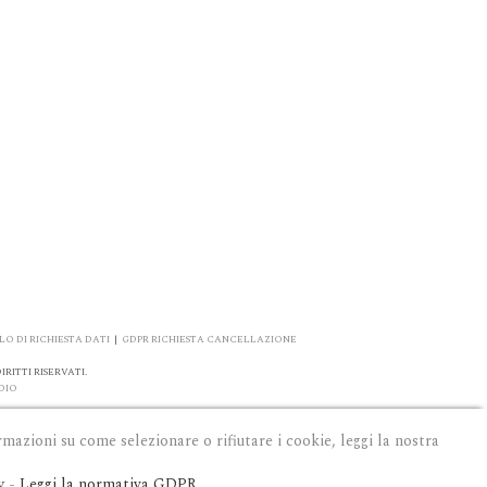
O DI RICHIESTA DATI
|
GDPR RICHIESTA CANCELLAZIONE
RITTI RISERVATI.
DIO
rmazioni su come selezionare o rifiutare i cookie, leggi la nostra
y
-
Leggi la normativa GDPR