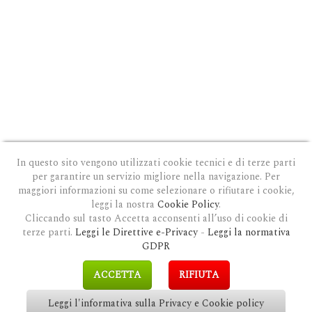
In questo sito vengono utilizzati cookie tecnici e di terze parti
per garantire un servizio migliore nella navigazione. Per
maggiori informazioni su come selezionare o rifiutare i cookie,
leggi la nostra
Cookie Policy
.
Cliccando sul tasto Accetta acconsenti all’uso di cookie di
terze parti.
Leggi le Direttive e-Privacy
-
Leggi la normativa
PRIVACY E COOKIE POLICY
|
COOKIE POLICY
|
CONDIZIONI GENERALI D'USO
|
GDPR
MODULO DI RICHIESTA DATI
|
GDPR RICHIESTA CANCELLAZIONE
GDPR
COPYRIGHT © 2018 CLAUDIOSGARBI.COM - TUTTI I DIRITTI RISERVATI.
ACCETTA
RIFIUTA
SITE BY
GUALDI PROMOTION
&
LP-STUDIO
Leggi l'informativa sulla Privacy e Cookie policy