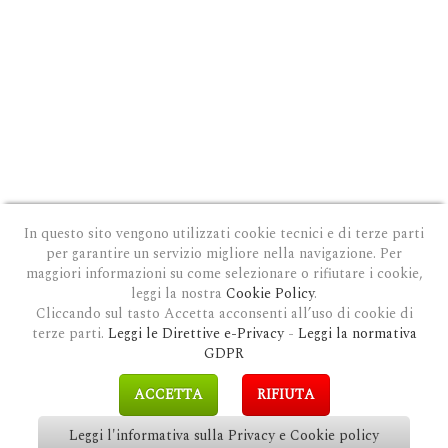
In questo sito vengono utilizzati cookie tecnici e di terze parti
per garantire un servizio migliore nella navigazione. Per
maggiori informazioni su come selezionare o rifiutare i cookie,
leggi la nostra
Cookie Policy
.
Cliccando sul tasto Accetta acconsenti all’uso di cookie di
terze parti.
Leggi le Direttive e-Privacy
-
Leggi la normativa
PRIVACY E COOKIE POLICY
|
COOKIE POLICY
|
CONDIZIONI GENERALI D'USO
|
GDPR
MODULO DI RICHIESTA DATI
|
GDPR RICHIESTA CANCELLAZIONE
GDPR
COPYRIGHT © 2018 CLAUDIOSGARBI.COM - TUTTI I DIRITTI RISERVATI.
ACCETTA
RIFIUTA
SITE BY
GUALDI PROMOTION
&
LP-STUDIO
Leggi l'informativa sulla Privacy e Cookie policy