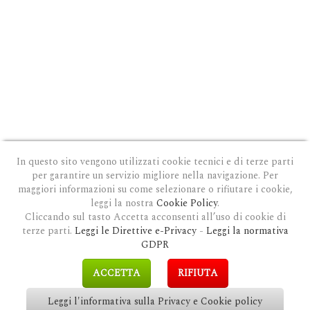
In questo sito vengono utilizzati cookie tecnici e di terze parti
per garantire un servizio migliore nella navigazione. Per
maggiori informazioni su come selezionare o rifiutare i cookie,
leggi la nostra
Cookie Policy
.
Cliccando sul tasto Accetta acconsenti all’uso di cookie di
terze parti.
Leggi le Direttive e-Privacy
-
Leggi la normativa
PRIVACY E COOKIE POLICY
|
COOKIE POLICY
|
CONDIZIONI GENERALI D'USO
|
GDPR
MODULO DI RICHIESTA DATI
|
GDPR RICHIESTA CANCELLAZIONE
GDPR
COPYRIGHT © 2018 CLAUDIOSGARBI.COM - TUTTI I DIRITTI RISERVATI.
ACCETTA
RIFIUTA
SITE BY
GUALDI PROMOTION
&
LP-STUDIO
Leggi l'informativa sulla Privacy e Cookie policy