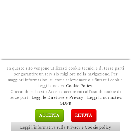
In questo sito vengono utilizzati cookie tecnici e di terze parti
per garantire un servizio migliore nella navigazione. Per
maggiori informazioni su come selezionare o rifiutare i cookie,
leggi la nostra
Cookie Policy
.
Cliccando sul tasto Accetta acconsenti all’uso di cookie di
terze parti.
Leggi le Direttive e-Privacy
-
Leggi la normativa
PRIVACY E COOKIE POLICY
|
COOKIE POLICY
|
CONDIZIONI GENERALI D'USO
|
GDPR
MODULO DI RICHIESTA DATI
|
GDPR RICHIESTA CANCELLAZIONE
GDPR
COPYRIGHT © 2018 CLAUDIOSGARBI.COM - TUTTI I DIRITTI RISERVATI.
ACCETTA
RIFIUTA
SITE BY
GUALDI PROMOTION
&
LP-STUDIO
Leggi l'informativa sulla Privacy e Cookie policy