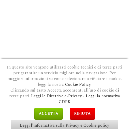
In questo sito vengono utilizzati cookie tecnici e di terze parti
per garantire un servizio migliore nella navigazione. Per
maggiori informazioni su come selezionare o rifiutare i cookie,
leggi la nostra
Cookie Policy
.
Cliccando sul tasto Accetta acconsenti all’uso di cookie di
terze parti.
Leggi le Direttive e-Privacy
-
Leggi la normativa
PRIVACY E COOKIE POLICY
|
COOKIE POLICY
|
CONDIZIONI GENERALI D'USO
|
GDPR
MODULO DI RICHIESTA DATI
|
GDPR RICHIESTA CANCELLAZIONE
GDPR
COPYRIGHT © 2018 CLAUDIOSGARBI.COM - TUTTI I DIRITTI RISERVATI.
ACCETTA
RIFIUTA
SITE BY
GUALDI PROMOTION
&
LP-STUDIO
Leggi l'informativa sulla Privacy e Cookie policy