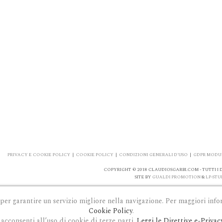
PRIVACY E COOKIE POLICY
|
COOKIE POLICY
|
CONDIZIONI GENERALI D'USO
|
GDPR MODUL
COPYRIGHT © 2018 CLAUDIOSGARBI.COM - TUTTI I DI
SITE BY
GUALDI PROMOTION
&
LP-STU
 per garantire un servizio migliore nella navigazione. Per maggiori info
Cookie Policy
.
acconsenti all’uso di cookie di terze parti.
Leggi le Direttive e-Privac