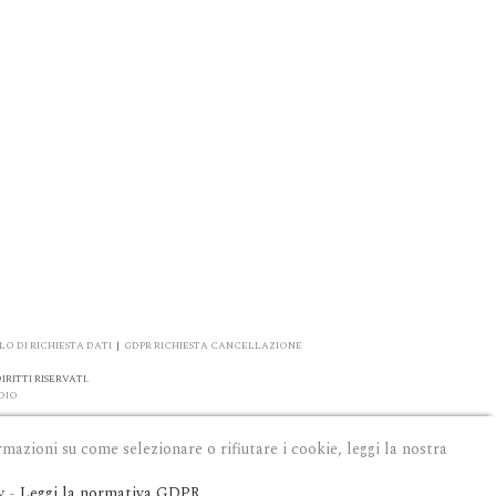
O DI RICHIESTA DATI
|
GDPR RICHIESTA CANCELLAZIONE
RITTI RISERVATI.
DIO
rmazioni su come selezionare o rifiutare i cookie, leggi la nostra
y
-
Leggi la normativa GDPR