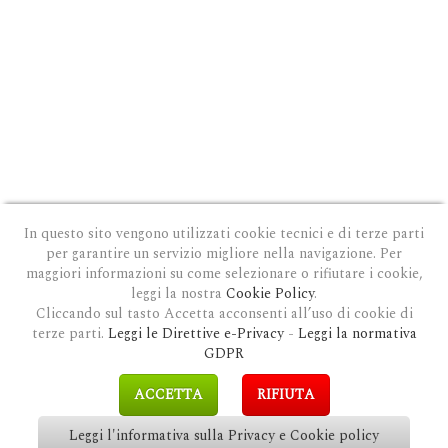
In questo sito vengono utilizzati cookie tecnici e di terze parti
per garantire un servizio migliore nella navigazione. Per
maggiori informazioni su come selezionare o rifiutare i cookie,
leggi la nostra
Cookie Policy
.
Cliccando sul tasto Accetta acconsenti all’uso di cookie di
terze parti.
Leggi le Direttive e-Privacy
-
Leggi la normativa
PRIVACY E COOKIE POLICY
|
COOKIE POLICY
|
CONDIZIONI GENERALI D'USO
|
GDPR
MODULO DI RICHIESTA DATI
|
GDPR RICHIESTA CANCELLAZIONE
GDPR
COPYRIGHT © 2018 CLAUDIOSGARBI.COM - TUTTI I DIRITTI RISERVATI.
ACCETTA
RIFIUTA
SITE BY
GUALDI PROMOTION
&
LP-STUDIO
Leggi l'informativa sulla Privacy e Cookie policy