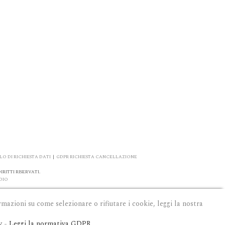
O DI RICHIESTA DATI
|
GDPR RICHIESTA CANCELLAZIONE
RITTI RISERVATI.
DIO
rmazioni su come selezionare o rifiutare i cookie, leggi la nostra
y
-
Leggi la normativa GDPR