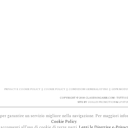
PRIVACY E COOKIE POLICY
|
COOKIE POLICY
|
CONDIZIONI GENERALI D'USO
|
GDPR MODUL
COPYRIGHT © 2018 CLAUDIOSGARBI.COM - TUTTI I DI
SITE BY
GUALDI PROMOTION
&
LP-STU
 per garantire un servizio migliore nella navigazione. Per maggiori info
Cookie Policy
.
acconsenti all’uso di cookie di terze parti.
Leggi le Direttive e-Privac