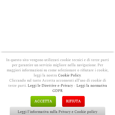
In questo sito vengono utilizzati cookie tecnici e di terze parti
per garantire un servizio migliore nella navigazione. Per
maggiori informazioni su come selezionare o rifiutare i cookie,
leggi la nostra
Cookie Policy
.
Cliccando sul tasto Accetta acconsenti all’uso di cookie di
terze parti.
Leggi le Direttive e-Privacy
-
Leggi la normativa
PRIVACY E COOKIE POLICY
|
COOKIE POLICY
|
CONDIZIONI GENERALI D'USO
|
GDPR
MODULO DI RICHIESTA DATI
|
GDPR RICHIESTA CANCELLAZIONE
GDPR
COPYRIGHT © 2018 CLAUDIOSGARBI.COM - TUTTI I DIRITTI RISERVATI.
ACCETTA
RIFIUTA
SITE BY
GUALDI PROMOTION
&
LP-STUDIO
Leggi l'informativa sulla Privacy e Cookie policy