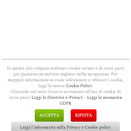
In questo sito vengono utilizzati cookie tecnici e di terze parti
per garantire un servizio migliore nella navigazione. Per
maggiori informazioni su come selezionare o rifiutare i cookie,
leggi la nostra
Cookie Policy
.
Cliccando sul tasto Accetta acconsenti all’uso di cookie di
terze parti.
Leggi le Direttive e-Privacy
-
Leggi la normativa
PRIVACY E COOKIE POLICY
|
COOKIE POLICY
|
CONDIZIONI GENERALI D'USO
|
GDPR
MODULO DI RICHIESTA DATI
|
GDPR RICHIESTA CANCELLAZIONE
GDPR
COPYRIGHT © 2018 CLAUDIOSGARBI.COM - TUTTI I DIRITTI RISERVATI.
ACCETTA
RIFIUTA
SITE BY
GUALDI PROMOTION
&
LP-STUDIO
Leggi l'informativa sulla Privacy e Cookie policy