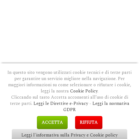
In questo sito vengono utilizzati cookie tecnici e di terze parti
per garantire un servizio migliore nella navigazione. Per
maggiori informazioni su come selezionare o rifiutare i cookie,
leggi la nostra
Cookie Policy
.
Cliccando sul tasto Accetta acconsenti all’uso di cookie di
terze parti.
Leggi le Direttive e-Privacy
-
Leggi la normativa
PRIVACY E COOKIE POLICY
|
COOKIE POLICY
|
CONDIZIONI GENERALI D'USO
|
GDPR
MODULO DI RICHIESTA DATI
|
GDPR RICHIESTA CANCELLAZIONE
GDPR
COPYRIGHT © 2018 CLAUDIOSGARBI.COM - TUTTI I DIRITTI RISERVATI.
ACCETTA
RIFIUTA
SITE BY
GUALDI PROMOTION
&
LP-STUDIO
Leggi l'informativa sulla Privacy e Cookie policy