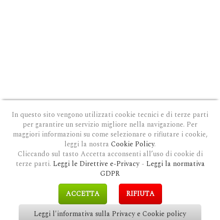
In questo sito vengono utilizzati cookie tecnici e di terze parti
per garantire un servizio migliore nella navigazione. Per
maggiori informazioni su come selezionare o rifiutare i cookie,
leggi la nostra
Cookie Policy
.
Cliccando sul tasto Accetta acconsenti all’uso di cookie di
terze parti.
Leggi le Direttive e-Privacy
-
Leggi la normativa
PRIVACY E COOKIE POLICY
|
COOKIE POLICY
|
CONDIZIONI GENERALI D'USO
|
GDPR
MODULO DI RICHIESTA DATI
|
GDPR RICHIESTA CANCELLAZIONE
GDPR
COPYRIGHT © 2018 CLAUDIOSGARBI.COM - TUTTI I DIRITTI RISERVATI.
ACCETTA
RIFIUTA
SITE BY
GUALDI PROMOTION
&
LP-STUDIO
Leggi l'informativa sulla Privacy e Cookie policy