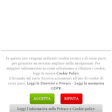
In questo sito vengono utilizzati cookie tecnici e di terze parti
per garantire un servizio migliore nella navigazione. Per
maggiori informazioni su come selezionare o rifiutare i cookie,
leggi la nostra
Cookie Policy
.
Cliccando sul tasto Accetta acconsenti all’uso di cookie di
terze parti.
Leggi le Direttive e-Privacy
-
Leggi la normativa
PRIVACY E COOKIE POLICY
|
COOKIE POLICY
|
CONDIZIONI GENERALI D'USO
|
GDPR
MODULO DI RICHIESTA DATI
|
GDPR RICHIESTA CANCELLAZIONE
GDPR
COPYRIGHT © 2018 CLAUDIOSGARBI.COM - TUTTI I DIRITTI RISERVATI.
ACCETTA
RIFIUTA
SITE BY
GUALDI PROMOTION
&
LP-STUDIO
Leggi l'informativa sulla Privacy e Cookie policy