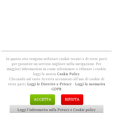
In questo sito vengono utilizzati cookie tecnici e di terze parti
per garantire un servizio migliore nella navigazione. Per
maggiori informazioni su come selezionare o rifiutare i cookie,
leggi la nostra
Cookie Policy
.
Cliccando sul tasto Accetta acconsenti all’uso di cookie di
terze parti.
Leggi le Direttive e-Privacy
-
Leggi la normativa
PRIVACY E COOKIE POLICY
|
COOKIE POLICY
|
CONDIZIONI GENERALI D'USO
|
GDPR
MODULO DI RICHIESTA DATI
|
GDPR RICHIESTA CANCELLAZIONE
GDPR
COPYRIGHT © 2018 CLAUDIOSGARBI.COM - TUTTI I DIRITTI RISERVATI.
ACCETTA
RIFIUTA
SITE BY
GUALDI PROMOTION
&
LP-STUDIO
Leggi l'informativa sulla Privacy e Cookie policy