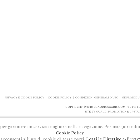
PRIVACY E COOKIE POLICY
|
COOKIE POLICY
|
CONDIZIONI GENERALI D'USO
|
GDPR MODUL
COPYRIGHT © 2018 CLAUDIOSGARBI.COM - TUTTI I DI
SITE BY
GUALDI PROMOTION
&
LP-STU
 per garantire un servizio migliore nella navigazione. Per maggiori info
Cookie Policy
.
acconsenti all’uso di cookie di terze parti.
Leggi le Direttive e-Privac