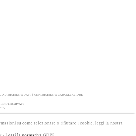
O DI RICHIESTA DATI
|
GDPR RICHIESTA CANCELLAZIONE
RITTI RISERVATI.
DIO
rmazioni su come selezionare o rifiutare i cookie, leggi la nostra
y
-
Leggi la normativa GDPR