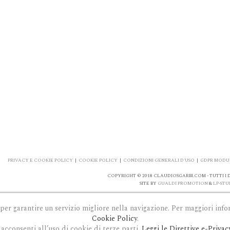
PRIVACY E COOKIE POLICY
|
COOKIE POLICY
|
CONDIZIONI GENERALI D'USO
|
GDPR MODUL
COPYRIGHT © 2018 CLAUDIOSGARBI.COM - TUTTI I DI
SITE BY
GUALDI PROMOTION
&
LP-STU
 per garantire un servizio migliore nella navigazione. Per maggiori info
Cookie Policy
.
acconsenti all’uso di cookie di terze parti.
Leggi le Direttive e-Privac