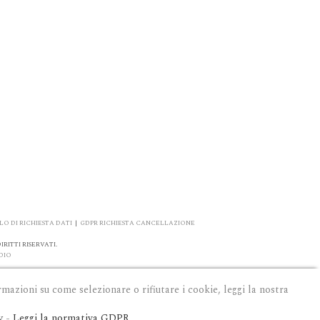
O DI RICHIESTA DATI
|
GDPR RICHIESTA CANCELLAZIONE
RITTI RISERVATI.
DIO
rmazioni su come selezionare o rifiutare i cookie, leggi la nostra
y
-
Leggi la normativa GDPR