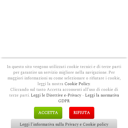
In questo sito vengono utilizzati cookie tecnici e di terze parti
per garantire un servizio migliore nella navigazione. Per
maggiori informazioni su come selezionare o rifiutare i cookie,
leggi la nostra
Cookie Policy
.
Cliccando sul tasto Accetta acconsenti all’uso di cookie di
terze parti.
Leggi le Direttive e-Privacy
-
Leggi la normativa
PRIVACY E COOKIE POLICY
|
COOKIE POLICY
|
CONDIZIONI GENERALI D'USO
|
GDPR
MODULO DI RICHIESTA DATI
|
GDPR RICHIESTA CANCELLAZIONE
GDPR
COPYRIGHT © 2018 CLAUDIOSGARBI.COM - TUTTI I DIRITTI RISERVATI.
ACCETTA
RIFIUTA
SITE BY
GUALDI PROMOTION
&
LP-STUDIO
Leggi l'informativa sulla Privacy e Cookie policy