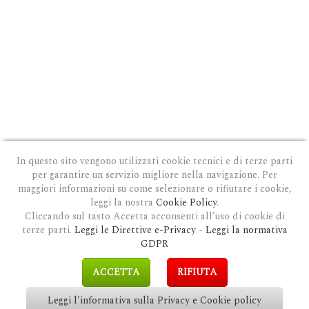
In questo sito vengono utilizzati cookie tecnici e di terze parti
per garantire un servizio migliore nella navigazione. Per
maggiori informazioni su come selezionare o rifiutare i cookie,
leggi la nostra
Cookie Policy
.
Cliccando sul tasto Accetta acconsenti all’uso di cookie di
terze parti.
Leggi le Direttive e-Privacy
-
Leggi la normativa
PRIVACY E COOKIE POLICY
|
COOKIE POLICY
|
CONDIZIONI GENERALI D'USO
|
GDPR
MODULO DI RICHIESTA DATI
|
GDPR RICHIESTA CANCELLAZIONE
GDPR
COPYRIGHT © 2018 CLAUDIOSGARBI.COM - TUTTI I DIRITTI RISERVATI.
ACCETTA
RIFIUTA
SITE BY
GUALDI PROMOTION
&
LP-STUDIO
Leggi l'informativa sulla Privacy e Cookie policy