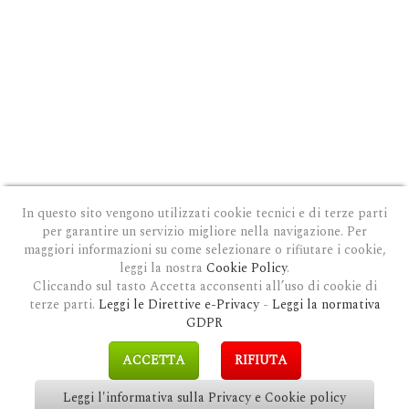
In questo sito vengono utilizzati cookie tecnici e di terze parti
per garantire un servizio migliore nella navigazione. Per
maggiori informazioni su come selezionare o rifiutare i cookie,
leggi la nostra
Cookie Policy
.
Cliccando sul tasto Accetta acconsenti all’uso di cookie di
terze parti.
Leggi le Direttive e-Privacy
-
Leggi la normativa
PRIVACY E COOKIE POLICY
|
COOKIE POLICY
|
CONDIZIONI GENERALI D'USO
|
GDPR
MODULO DI RICHIESTA DATI
|
GDPR RICHIESTA CANCELLAZIONE
GDPR
COPYRIGHT © 2018 CLAUDIOSGARBI.COM - TUTTI I DIRITTI RISERVATI.
ACCETTA
RIFIUTA
SITE BY
GUALDI PROMOTION
&
LP-STUDIO
Leggi l'informativa sulla Privacy e Cookie policy