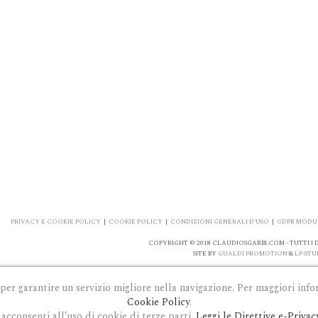
PRIVACY E COOKIE POLICY
|
COOKIE POLICY
|
CONDIZIONI GENERALI D'USO
|
GDPR MODUL
COPYRIGHT © 2018 CLAUDIOSGARBI.COM - TUTTI I DI
SITE BY
GUALDI PROMOTION
&
LP-STU
 per garantire un servizio migliore nella navigazione. Per maggiori info
Cookie Policy
.
acconsenti all’uso di cookie di terze parti.
Leggi le Direttive e-Privac