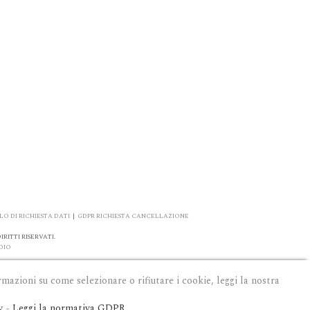
O DI RICHIESTA DATI
|
GDPR RICHIESTA CANCELLAZIONE
RITTI RISERVATI.
DIO
rmazioni su come selezionare o rifiutare i cookie, leggi la nostra
y
-
Leggi la normativa GDPR