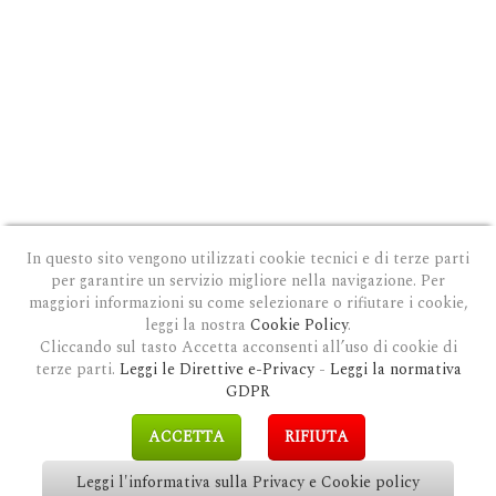
In questo sito vengono utilizzati cookie tecnici e di terze parti
per garantire un servizio migliore nella navigazione. Per
maggiori informazioni su come selezionare o rifiutare i cookie,
leggi la nostra
Cookie Policy
.
Cliccando sul tasto Accetta acconsenti all’uso di cookie di
terze parti.
Leggi le Direttive e-Privacy
-
Leggi la normativa
PRIVACY E COOKIE POLICY
|
COOKIE POLICY
|
CONDIZIONI GENERALI D'USO
|
GDPR
MODULO DI RICHIESTA DATI
|
GDPR RICHIESTA CANCELLAZIONE
GDPR
COPYRIGHT © 2018 CLAUDIOSGARBI.COM - TUTTI I DIRITTI RISERVATI.
ACCETTA
RIFIUTA
SITE BY
GUALDI PROMOTION
&
LP-STUDIO
Leggi l'informativa sulla Privacy e Cookie policy