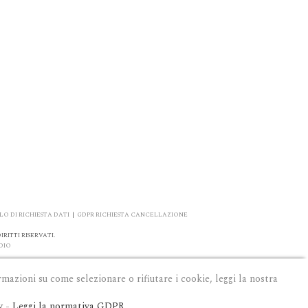
O DI RICHIESTA DATI
|
GDPR RICHIESTA CANCELLAZIONE
RITTI RISERVATI.
DIO
rmazioni su come selezionare o rifiutare i cookie, leggi la nostra
y
-
Leggi la normativa GDPR