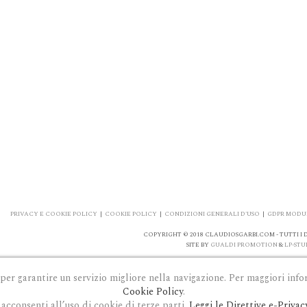
PRIVACY E COOKIE POLICY
|
COOKIE POLICY
|
CONDIZIONI GENERALI D'USO
|
GDPR MODUL
COPYRIGHT © 2018 CLAUDIOSGARBI.COM - TUTTI I DI
SITE BY
GUALDI PROMOTION
&
LP-STU
 per garantire un servizio migliore nella navigazione. Per maggiori info
Cookie Policy
.
acconsenti all’uso di cookie di terze parti.
Leggi le Direttive e-Privac